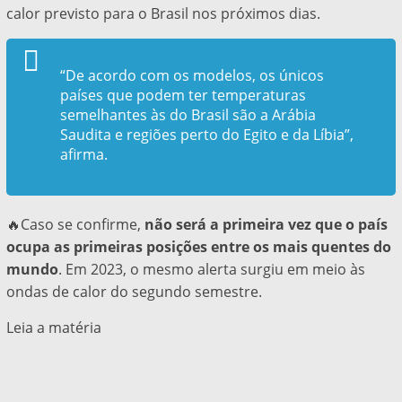
calor previsto para o Brasil nos próximos dias.
“De acordo com os modelos, os únicos
países que podem ter temperaturas
semelhantes às do Brasil são a Arábia
Saudita e regiões perto do Egito e da Líbia”,
afirma.
🔥Caso se confirme,
não será a primeira vez que o país
ocupa as primeiras posições entre os mais quentes do
mundo
. Em 2023, o mesmo alerta surgiu em meio às
ondas de calor do segundo semestre.
Leia a matéria