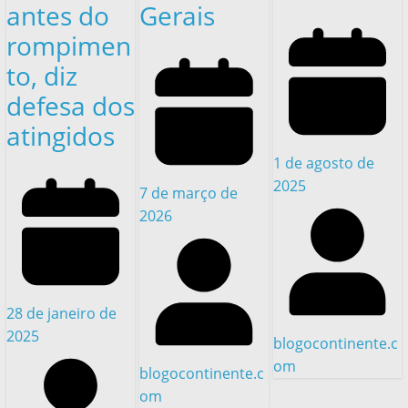
antes do
Gerais
rompimen
to, diz
defesa dos
atingidos
1 de agosto de
2025
7 de março de
2026
28 de janeiro de
2025
blogocontinente.c
om
blogocontinente.c
om