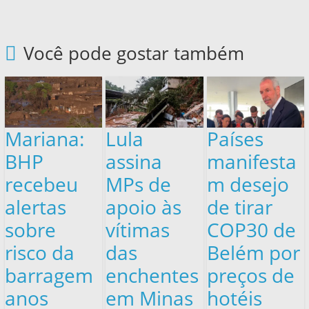
Você pode gostar também
Mariana:
Lula
Países
BHP
assina
manifesta
recebeu
MPs de
m desejo
alertas
apoio às
de tirar
sobre
vítimas
COP30 de
risco da
das
Belém por
barragem
enchentes
preços de
anos
em Minas
hotéis