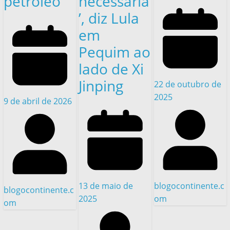
petróleo
necessária
’, diz Lula
em
Pequim ao
lado de Xi
Jinping
22 de outubro de
2025
9 de abril de 2026
13 de maio de
blogocontinente.c
blogocontinente.c
2025
om
om