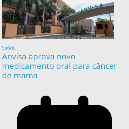
Saúde
Anvisa aprova novo
medicamento oral para câncer
de mama