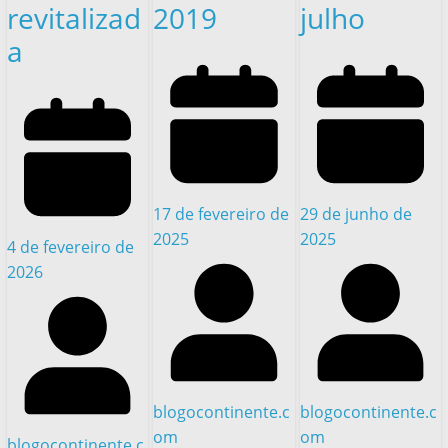
revitalizad
2019
julho
a
17 de fevereiro de
29 de junho de
2025
2025
4 de fevereiro de
2026
blogocontinente.c
blogocontinente.c
om
om
blogocontinente.c