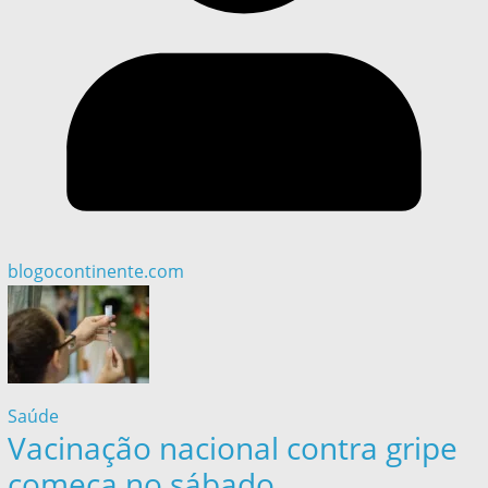
blogocontinente.com
Saúde
Vacinação nacional contra gripe
começa no sábado