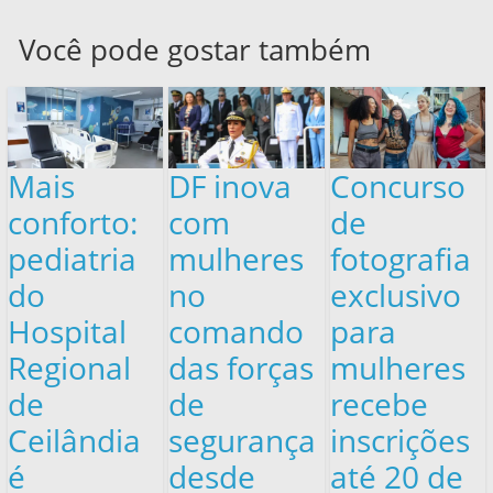
Você pode gostar também
Mais
DF inova
Concurso
conforto:
com
de
pediatria
mulheres
fotografia
do
no
exclusivo
Hospital
comando
para
Regional
das forças
mulheres
de
de
recebe
Ceilândia
segurança
inscrições
é
desde
até 20 de