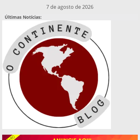
Pular
7 de agosto de 2026
para
Últimas Notícias:
o
conteúdo