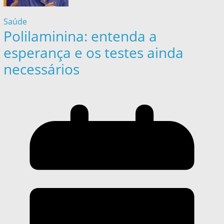
Saúde
Polilaminina: entenda a
esperança e os testes ainda
necessários