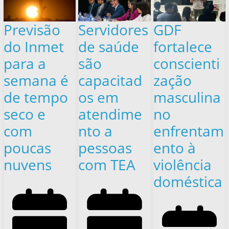
Previsão
Servidores
GDF
do Inmet
de saúde
fortalece
para a
são
conscienti
semana é
capacitad
zação
de tempo
os em
masculina
seco e
atendime
no
com
nto a
enfrentam
poucas
pessoas
ento à
nuvens
com TEA
violência
doméstica