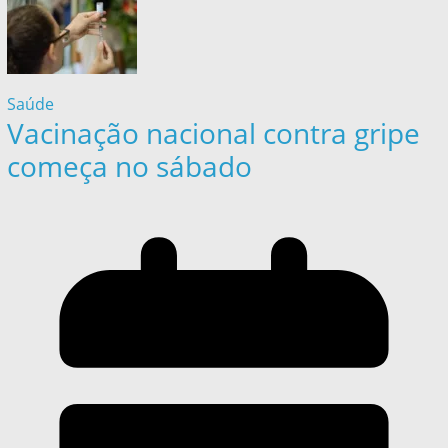
Saúde
Vacinação nacional contra gripe
começa no sábado