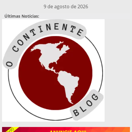
Pular
9 de agosto de 2026
para
Últimas Notícias:
o
conteúdo