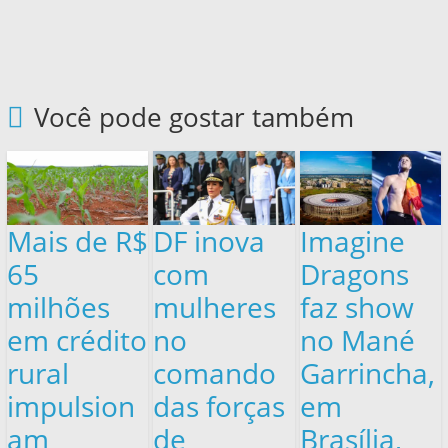
Você pode gostar também
Mais de R$
DF inova
Imagine
65
com
Dragons
milhões
mulheres
faz show
em crédito
no
no Mané
rural
comando
Garrincha,
impulsion
das forças
em
am
de
Brasília,