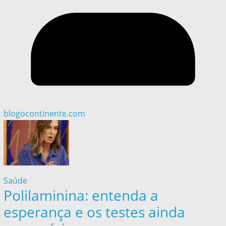
blogocontinente.com
Saúde
Polilaminina: entenda a
esperança e os testes ainda