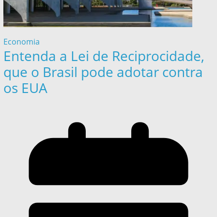
Economia
Entenda a Lei de Reciprocidade,
que o Brasil pode adotar contra
os EUA