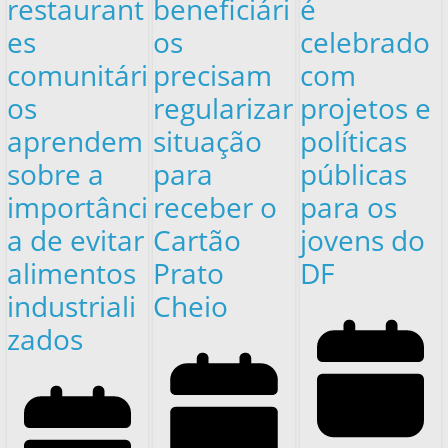
restaurant
beneficiári
é
es
os
celebrado
comunitári
precisam
com
os
regularizar
projetos e
aprendem
situação
políticas
sobre a
para
públicas
importânci
receber o
para os
a de evitar
Cartão
jovens do
alimentos
Prato
DF
industriali
Cheio
zados