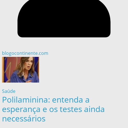
blogocontinente.com
Saúde
Polilaminina: entenda a
esperança e os testes ainda
necessários