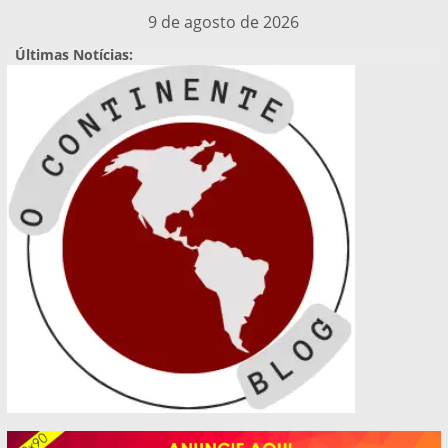
Pular
9 de agosto de 2026
para
Últimas Notícias:
o
conteúdo