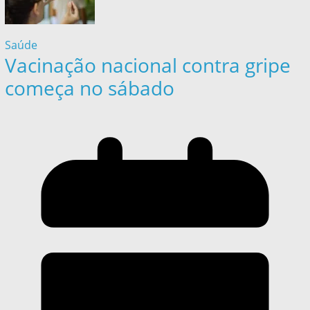
Saúde
Vacinação nacional contra gripe
começa no sábado