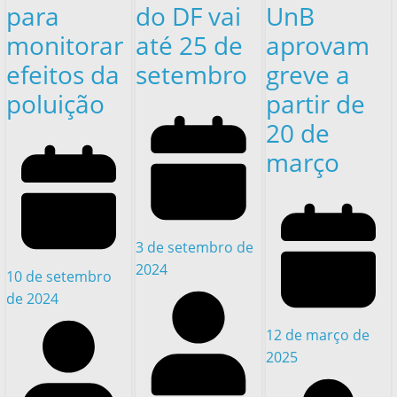
para
do DF vai
UnB
monitorar
até 25 de
aprovam
efeitos da
setembro
greve a
poluição
partir de
20 de
março
3 de setembro de
2024
10 de setembro
de 2024
12 de março de
2025