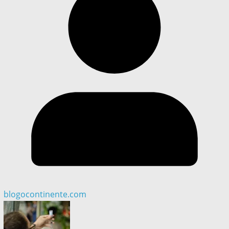
blogocontinente.com