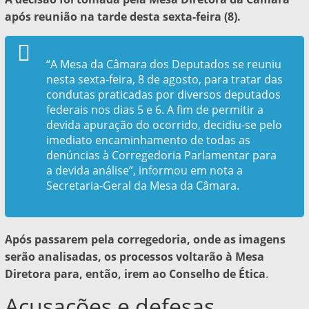
após reunião na tarde desta sexta-feira (8).
“A Mesa da Câmara dos Deputados se reuniu
nesta sexta-feira, 8 de agosto, para tratar das
condutas praticadas por diversos deputados
federais nos dias 5 e 6. A fim de permitir a
devida apuração do ocorrido, decidiu-se pelo
imediato encaminhamento de todas as
denúncias à Corregedoria Parlamentar para
a devida análise”, informou em nota a
Secretaria-Geral da Mesa da Câmara.
Após passarem pela corregedoria, onde as imagens
serão analisadas, os processos voltarão à Mesa
Diretora para, então, irem ao Conselho de Ética
.
Acusações e defesas