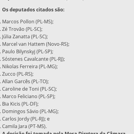
Os deputados citados são:
Marcos Pollon (PL-MS);
Zé Trovão (PL-SC);
Júlia Zanatta (PL-SC);
Marcel van Hattem (Novo-RS);
Paulo Bilynskyj (PL-SP);
Sóstenes Cavalcante (PL-RJ);
Nikolas Ferreira (PL-MG);
Zucco (PL-RS);
Allan Garcês (PL-TO);
Caroline de Toni (PL-SC);
Marco Feliciano (PL-SP);
Bia Kicis (PL-DF);
Domingos Sávio (PL-MG);
Carlos Jordy (PL-RJ); e
Camila Jara (PT-MS).
A decisão foi tomada pela Mesa Diretora da Câmara