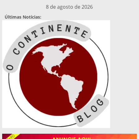
Pular
8 de agosto de 2026
para
Últimas Notícias:
o
conteúdo