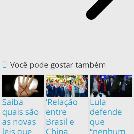
Você pode gostar também
Saiba
‘Relação
Lula
quais são
entre
defende
as novas
Brasil e
que
leis que
China
“nenhum