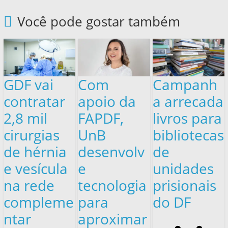
Você pode gostar também
GDF vai
Com
Campanh
contratar
apoio da
a arrecada
2,8 mil
FAPDF,
livros para
cirurgias
UnB
bibliotecas
de hérnia
desenvolv
de
e vesícula
e
unidades
na rede
tecnologia
prisionais
compleme
para
do DF
ntar
aproximar