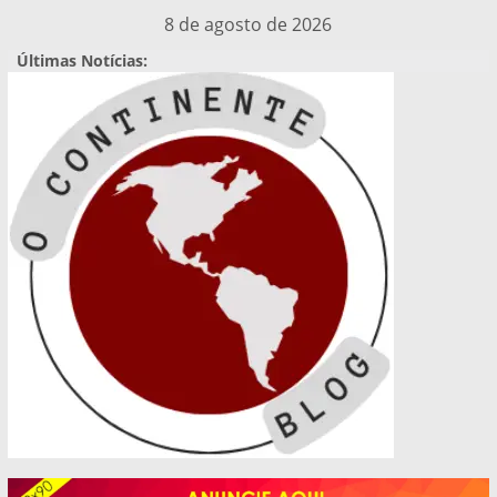
Pular
8 de agosto de 2026
para
Últimas Notícias:
o
conteúdo