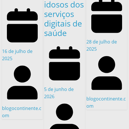
idosos dos
serviços
digitais de
saúde
28 de julho de
2025
16 de julho de
2025
5 de junho de
2026
blogocontinente.c
om
blogocontinente.c
om