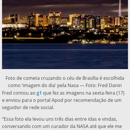
Foto de cometa cruzando o céu de Brasília é escolhida
como ‘imagem do dia’ pela Nasa — Foto: Fred Danin
Fred contou ao
g1
que fez as imagens na sexta-feira (17)
e enviou para o portal Apod por recomendação de um
seguidor de rede social.
“Essa foto ela levou uns três dias entre idas e vindas,
conversando com um curador da NASA até que ele me