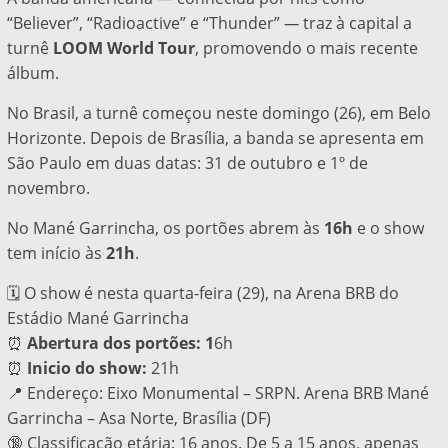
“Believer”, “Radioactive” e “Thunder”
—
traz à capital a
turnê
LOOM World Tour
, promovendo o mais recente
álbum.
No Brasil, a turnê começou neste domingo (26), em Belo
Horizonte. Depois de Brasília, a banda se apresenta em
São Paulo em duas datas: 31 de outubro e 1º de
novembro.
No Mané Garrincha, os portões abrem às
16h
e o show
tem início às
21h
.
🗓️ O show é nesta quarta-feira (29), na Arena BRB do
Estádio Mané Garrincha
⏰
Abertura dos portões: 1
6h
⏰
Inicio do show:
21h
📍 Endereço: Eixo Monumental – SRPN. Arena BRB Mané
Garrincha – Asa Norte, Brasília (DF)
🔞 Classificação etária: 16 anos. De 5 a 15 anos, apenas