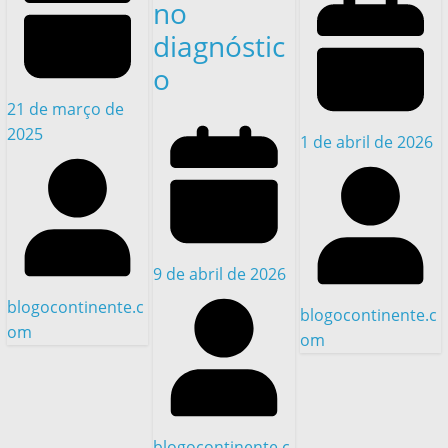
no
diagnóstic
o
21 de março de
2025
1 de abril de 2026
9 de abril de 2026
blogocontinente.c
blogocontinente.c
om
om
blogocontinente.c