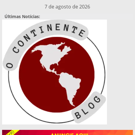
Pular
7 de agosto de 2026
para
Últimas Notícias:
o
conteúdo