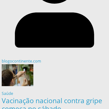
blogocontinente.com
Saúde
Vacinação nacional contra gripe
começa no sábado