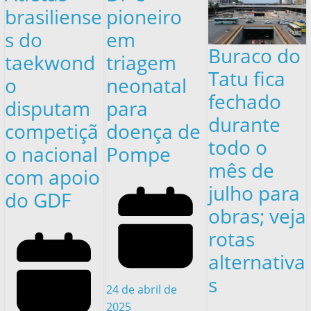
brasiliense
pioneiro
s do
em
Buraco do
taekwond
triagem
Tatu fica
o
neonatal
fechado
disputam
para
durante
competiçã
doença de
todo o
o nacional
Pompe
mês de
com apoio
julho para
do GDF
obras; veja
rotas
alternativa
s
24 de abril de
2025