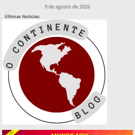
Pular
9 de agosto de 2026
para
Últimas Notícias:
o
conteúdo