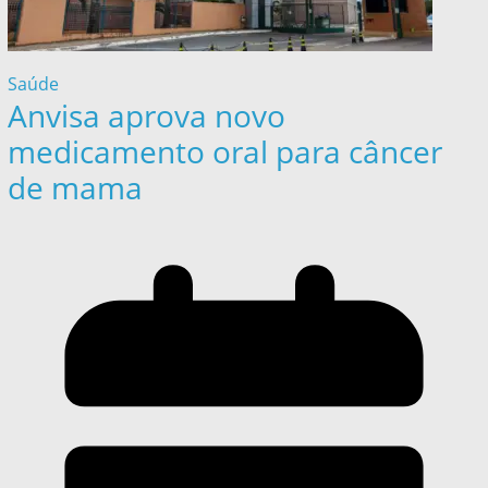
Saúde
Anvisa aprova novo
medicamento oral para câncer
de mama