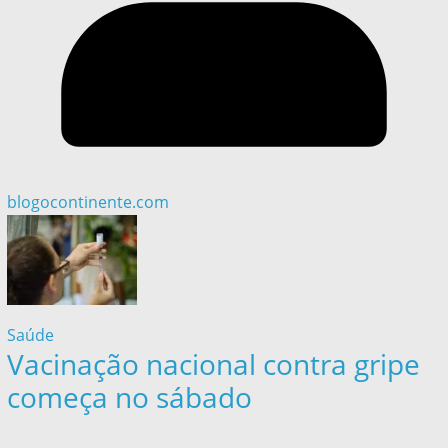
blogocontinente.com
Saúde
Vacinação nacional contra gripe
começa no sábado