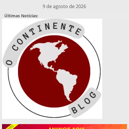
Pular
9 de agosto de 2026
para
Últimas Notícias:
o
conteúdo