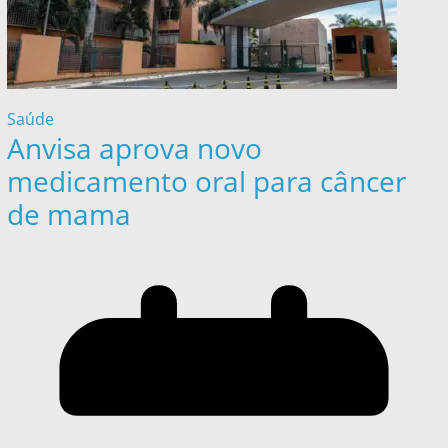
Saúde
Anvisa aprova novo
medicamento oral para câncer
de mama