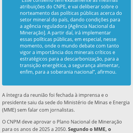
“Esse conselho tem exatamente as mesmas
atribuições do CNPE, e vai deliberar sobre o
norteamento das políticas públicas acerca do
setor mineral do país, dando condições para
a agência reguladora [Agência Nacional da
Mineração]. A partir daí, irá implementar
essas políticas públicas, em especial, nesse
momento, onde o mundo debate com tanto
vigor a importância dos minerais críticos e
estratégicos para a descarbonização, para a
transição energética, a segurança alimentar,
enfim, para a soberania nacional”, afirmou.
A íntegra da reunião foi fechada à imprensa e o
presidente saiu da sede do Ministério de Minas e Energia
(MME) sem falar com jornalistas.
O CNPM deve aprovar o Plano Nacional de Mineração
para os anos de 2025 a 2050.
Segundo o MME, o