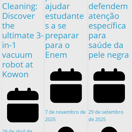
Cleaning:
ajudar
defendem
Discover
estudante
atenção
the
s a se
específica
ultimate 3-
preparar
para
in-1
para o
saúde da
vacuum
Enem
pele negra
robot at
Kowon
7 de novembro de
29 de setembro
2025
de 2025
29 de abril de