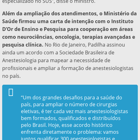
especializado no SUS”, disse o ministro.
Além da ampliação dos atendimentos, o Ministério da
Saúde firmou uma carta de intenção com o Instituto
D’Or de Ensino e Pesquisa para cooperação em áreas
como neurociências, oncologia, terapias avançadas e
pesquisa clínica.
No Rio de Janeiro, Padilha assinou
ainda um acordo com a Sociedade Brasileira de
Anestesiologia para mapear a necessidade de
profissionais e ampliar a formação de anestesiologistas
no país.
“Um dos grandes desafios para a saúde do
país, para ampliar o número de cirurgias
eletivas, é ter cada vez mais anestesiologistas
bem formados, qualificados e distribuídos
pelo Brasil. Hoje, esse acordo histórico
enfrenta diretamente o problema: vamos
juntos qualificar 300 anestesiologistas e