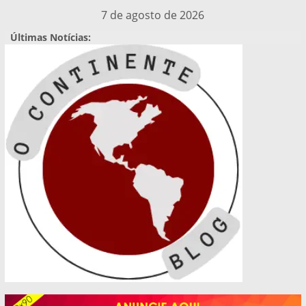
Pular
7 de agosto de 2026
para
Últimas Notícias:
o
conteúdo