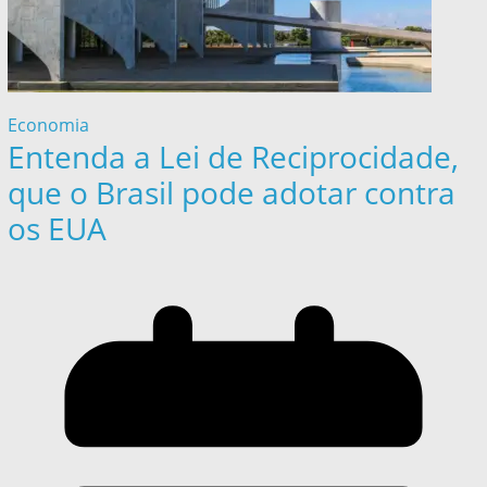
Economia
Entenda a Lei de Reciprocidade,
que o Brasil pode adotar contra
os EUA