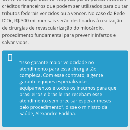
créditos financeiros que podem ser utilizados para quitar
tributos federais vencidos ou a vencer. No caso da Rede
D’Or, R$ 300 mil mensais serão destinados à realização
de cirurgias de revascularização do miocárdio,
procedimento fundamental para prevenir infartos e
salvar vidas.
“Isso garante maior velocidade no
atendimento para essa cirurgia tão
complexa. Com esse contrato, a gente
garante equipes especializadas,
equipamentos e todos os insumos para que
brasileiros e brasileiras recebam esse
atendimento sem precisar esperar meses
pelo procedimento”, disse o ministro da
Saúde, Alexandre Padilha.