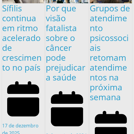
Sífilis
Por que
Grupos de
continua
visão
atendime
em ritmo
fatalista
nto
acelerado
sobre o
psicossoci
de
câncer
ais
crescimen
pode
retomam
to no país
prejudicar
atendime
a saúde
ntos na
próxima
semana
17 de dezembro
de 2025