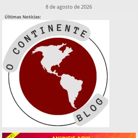
Pular
8 de agosto de 2026
para
Últimas Notícias:
o
conteúdo