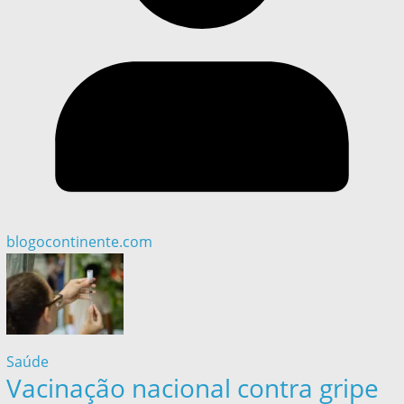
blogocontinente.com
Saúde
Vacinação nacional contra gripe