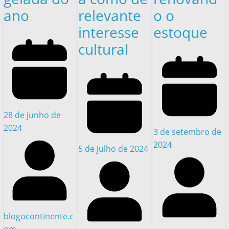
ano
relevante
o o
interesse
estoque
cultural
28 de junho de
2024
3 de setembro de
2024
5 de julho de 2024
blogocontinente.c