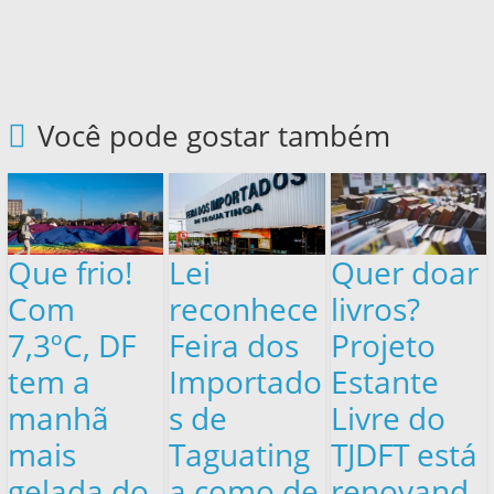
Você pode gostar também
Que frio!
Lei
Quer doar
Com
reconhece
livros?
7,3ºC, DF
Feira dos
Projeto
tem a
Importado
Estante
manhã
s de
Livre do
mais
Taguating
TJDFT está
gelada do
a como de
renovand