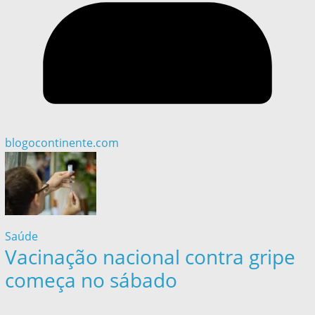
blogocontinente.com
Saúde
Vacinação nacional contra gripe
começa no sábado