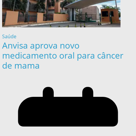
Saúde
Anvisa aprova novo
medicamento oral para câncer
de mama