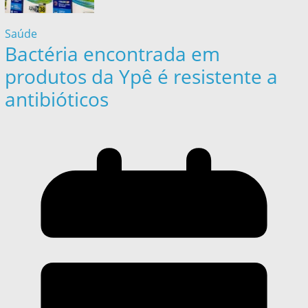
Saúde
Bactéria encontrada em
produtos da Ypê é resistente a
antibióticos