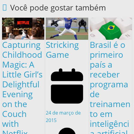
Você pode gostar também
Capturing
Stricking
Brasil é o
Childhood
Game
primeiro
Magic: A
país a
Little Girl’s
receber
Delightful
programa
Evening
de
on the
treinamen
Couch
to em
24 de março de
2015
with
inteligênci
Netflix
a artificial