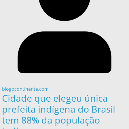
blogocontinente.com
Cidade que elegeu única
prefeita indígena do Brasil
tem 88% da população