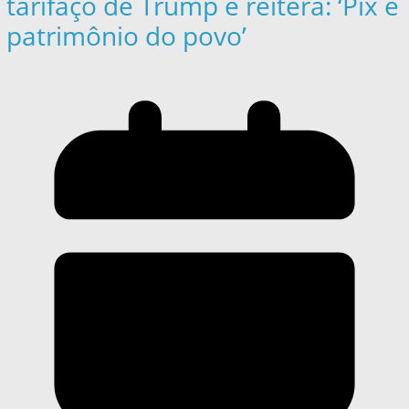
tarifaço de Trump e reitera: ‘Pix é
patrimônio do povo’