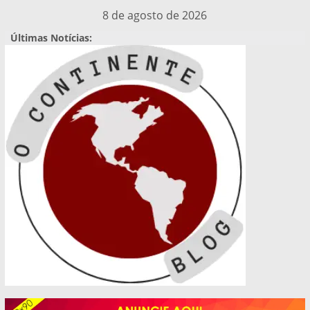
Pular
8 de agosto de 2026
para
Últimas Notícias:
o
conteúdo