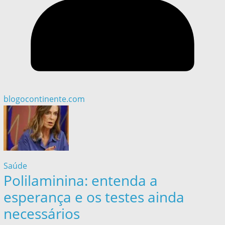
blogocontinente.com
Saúde
Polilaminina: entenda a
esperança e os testes ainda
necessários