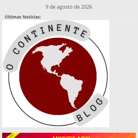
Pular
9 de agosto de 2026
para
Últimas Notícias:
o
conteúdo