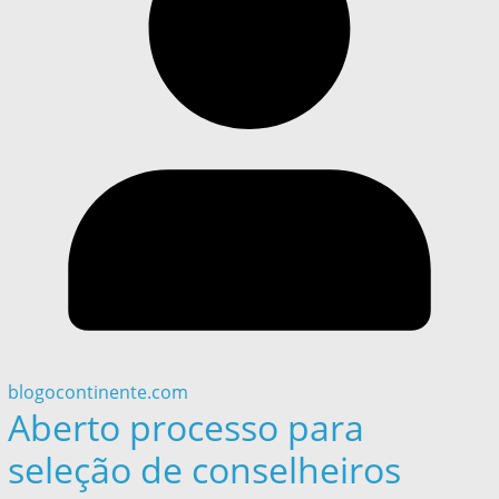
blogocontinente.com
Aberto processo para
seleção de conselheiros