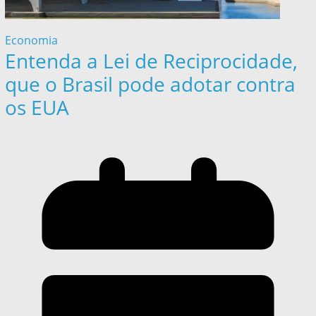
Economia
Entenda a Lei de Reciprocidade,
que o Brasil pode adotar contra
os EUA