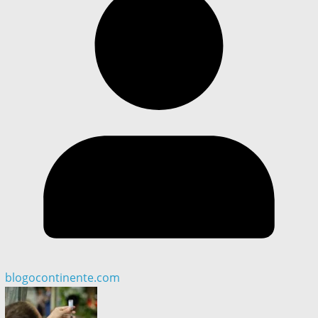
blogocontinente.com