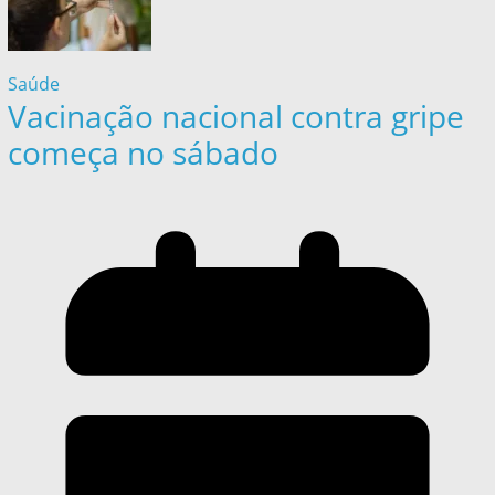
Saúde
Vacinação nacional contra gripe
começa no sábado