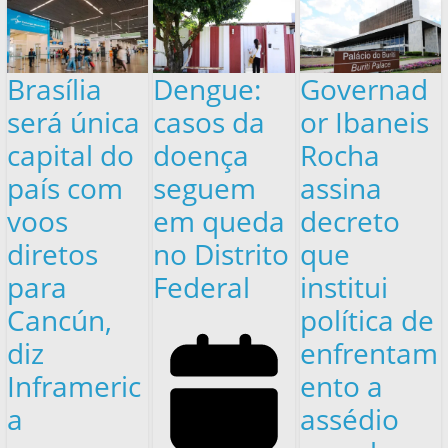
Brasília
Dengue:
Governad
será única
casos da
or Ibaneis
capital do
doença
Rocha
país com
seguem
assina
voos
em queda
decreto
diretos
no Distrito
que
para
Federal
institui
Cancún,
política de
diz
enfrentam
Inframeric
ento a
a
assédio