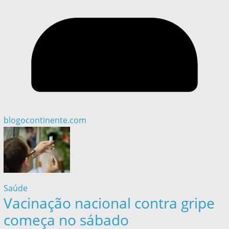
blogocontinente.com
Saúde
Vacinação nacional contra gripe
começa no sábado