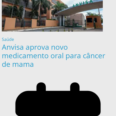
Saúde
Anvisa aprova novo
medicamento oral para câncer
de mama