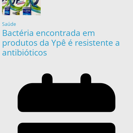
Saúde
Bactéria encontrada em
produtos da Ypê é resistente a
antibióticos