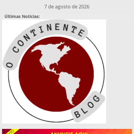
Pular
7 de agosto de 2026
para
Últimas Notícias:
o
conteúdo