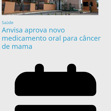
Saúde
Anvisa aprova novo
medicamento oral para câncer
de mama