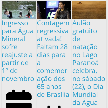
Ingresso
Contagem
Aulão
para Água
regressiva
gratuito
Mineral
ativada!
de
sofre
Faltam 28
natação
reajuste a
dias para
no Lago
partir de
a
Paranoá
1º de
comemor
celebra,
novembro
ação dos
no sábado
65 anos
(22), o Dia
de Brasília
Mundial
da Água