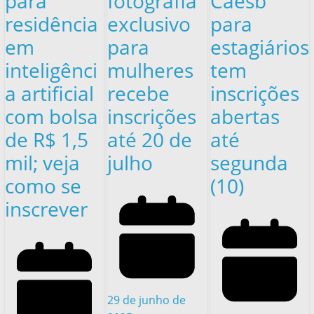
para
fotografia
Caesb
residência
exclusivo
para
em
para
estagiários
inteligênci
mulheres
tem
a artificial
recebe
inscrições
com bolsa
inscrições
abertas
de R$ 1,5
até 20 de
até
mil; veja
julho
segunda
como se
(10)
inscrever
29 de junho de