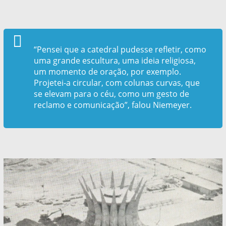
“Pensei que a catedral pudesse refletir, como
uma grande escultura, uma ideia religiosa,
um momento de oração, por exemplo.
Projetei-a circular, com colunas curvas, que
se elevam para o céu, como um gesto de
reclamo e comunicação”, falou Niemeyer.