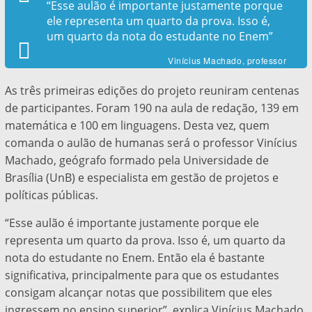
“Esse aulão é importante justamente porque
ele representa um quarto da prova. Isso é,
um quarto da nota do estudante no Enem”
Vinícius Machado, professor
As três primeiras edições do projeto reuniram centenas
de participantes. Foram 190 na aula de redação, 139 em
matemática e 100 em linguagens. Desta vez, quem
comanda o aulão de humanas será o professor Vinícius
Machado, geógrafo formado pela Universidade de
Brasília (UnB) e especialista em gestão de projetos e
políticas públicas.
“Esse aulão é importante justamente porque ele
representa um quarto da prova. Isso é, um quarto da
nota do estudante no Enem. Então ela é bastante
significativa, principalmente para que os estudantes
consigam alcançar notas que possibilitem que eles
ingressem no ensino superior”, explica Vinícius Machado.