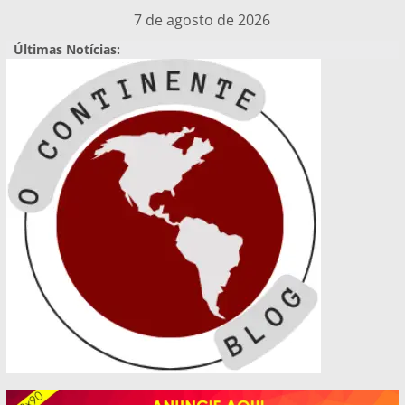
Pular
7 de agosto de 2026
para
Últimas Notícias:
o
conteúdo