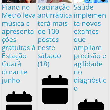
Piano no
Vacinação
Saúde
Metrô leva
antirrábica
implemen
música e
terá mais
ta novos
apresenta
de 100
exames
ções
postos
que
gratuitas à
neste
ampliam
Estação
sábado
precisão e
Guará
(18)
agilidade
durante
no
junho
diagnóstic
o