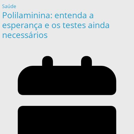
Saúde
Polilaminina: entenda a
esperança e os testes ainda
necessários