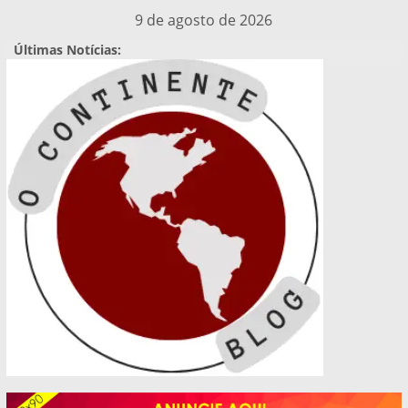
Pular
9 de agosto de 2026
para
Últimas Notícias:
o
conteúdo