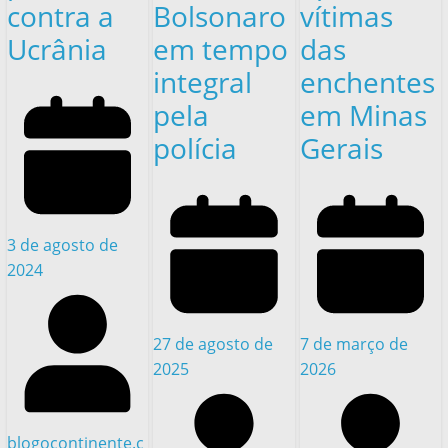
contra a
Bolsonaro
vítimas
Ucrânia
em tempo
das
integral
enchentes
pela
em Minas
polícia
Gerais
3 de agosto de
2024
27 de agosto de
7 de março de
2025
2026
blogocontinente.c