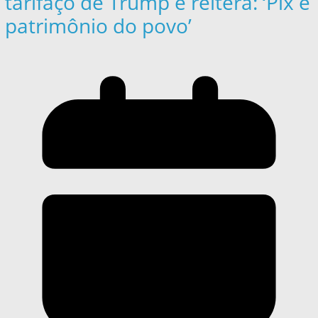
tarifaço de Trump e reitera: ‘Pix é
patrimônio do povo’